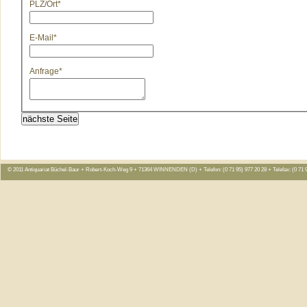
PLZ/Ort
*
E-Mail
*
Anfrage
*
nächste Seite
© 2011 Antiquariat Büchel-Baur + Robert-Koch-Weg 9 + 71364 WINNENDEN (D) + Telefon: (0 71 95) 977 20 28 + Telefax: (0 71 9