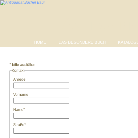
Antiquari
HOME
DAS BESONDERE BUCH
KATALOGE
* bitte ausfüllen
Kontakt
Anrede
Vorname
Name
*
Straße
*