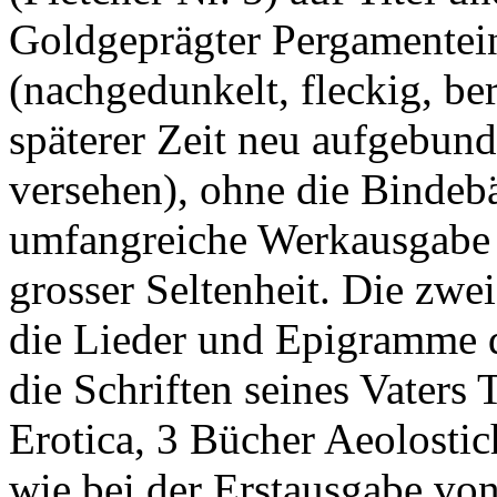
Goldgeprägter Pergamentein
(nachgedunkelt, fleckig, be
späterer Zeit neu aufgebun
versehen), ohne die Bindebä
umfangreiche Werkausgabe 
grosser Seltenheit. Die zwe
die Lieder und Epigramme d
die Schriften seines Vaters
Erotica, 3 Bücher Aeolosti
wie bei der Erstausgabe vo