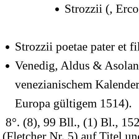
Strozzii (, Erc
Strozzii poetae pater et fi
Venedig, Aldus & Asolan
venezianischem Kalender,
Europa gültigem 1514).
8°. (8), 99 Bll., (1) Bl., 
(Fletcher Nr. 5) auf Titel un