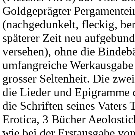
Goldgeprägter Pergamentein
(nachgedunkelt, fleckig, be
späterer Zeit neu aufgebun
versehen), ohne die Bindebä
umfangreiche Werkausgabe 
grosser Seltenheit. Die zwe
die Lieder und Epigramme d
die Schriften seines Vaters
Erotica, 3 Bücher Aeolosti
wie bei der Erstausgabe vo