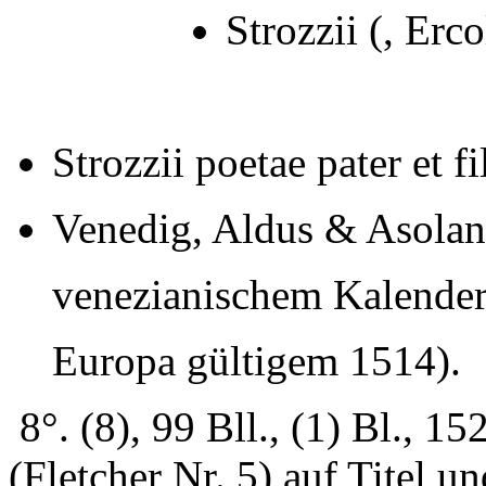
Strozzii (, Erc
Strozzii poetae pater et fi
Venedig, Aldus & Asolan
venezianischem Kalender,
Europa gültigem 1514).
8°. (8), 99 Bll., (1) Bl., 
(Fletcher Nr. 5) auf Titel un