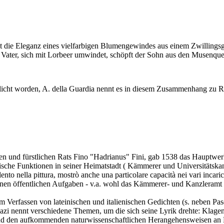
t die Eleganz eines vielfarbigen Blumengewindes aus einem Zwillingsga
r Vater, sich mit Lorbeer umwindet, schöpft der Sohn aus den Musenque
licht worden, A. della Guardia nennt es in diesem Zusammenhang zu Rec
en und fürstlichen Rats Fino "Hadrianus" Fini, gab 1538 das Hauptwerk 
ische Funktionen in seiner Heimatstadt ( Kämmerer und Universitätskanz
ento nella pittura, mostrò anche una particolare capacità nei vari incaric
enen öffentlichen Aufgaben - v.a. wohl das Kämmerer- und Kanzleramt - 
im Verfassen von lateinischen und italienischen Gedichten (s. neben Pas
squazi nennt verschiedene Themen, um die sich seine Lyrik drehte: Klage
and den aufkommenden naturwissenschaftlichen Herangehensweisen an P