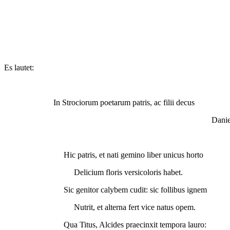
Es lautet:
In Strociorum poetarum patris, ac filii decus
Daniel Fin
Hic patris, et nati gemino liber unicus horto
Delicium floris versicoloris habet.
Sic genitor calybem cudit: sic follibus ignem
Nutrit, et alterna fert vice natus opem.
Qua Titus, Alcides praecinxit tempora lauro: