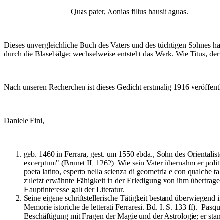
Quas pater, Aonias filius hausit aguas.
Dieses unvergleichliche Buch des Vaters und des tüchtigen Sohnes ha
durch die Blasebälge; wechselweise entsteht das Werk. Wie Titus, de
Nach unseren Recherchen ist dieses Gedicht erstmalig 1916 veröffent
Daniele Fini,
geb. 1460 in Ferrara, gest. um 1550 ebda., Sohn des Orientalist
excerptum" (Brunet II, 1262). Wie sein Vater übernahm er polit
poeta latino, esperto nella scienza di geometria e con qualche tal
zuletzt erwähnte Fähigkeit in der Erledigung von ihm übertrag
Hauptinteresse galt der Literatur.
Seine eigene schriftstellerische Tätigkeit bestand überwiegend 
Memorie istoriche de letterati Ferraresi. Bd. I. S. 133 ff). Pa
Beschäftigung mit Fragen der Magie und der Astrologie; er st