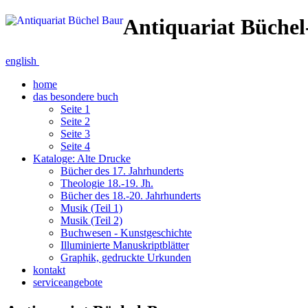
Antiquariat Büche
english
home
das besondere buch
Seite 1
Seite 2
Seite 3
Seite 4
Kataloge: Alte Drucke
Bücher des 17. Jahrhunderts
Theologie 18.-19. Jh.
Bücher des 18.-20. Jahrhunderts
Musik (Teil 1)
Musik (Teil 2)
Buchwesen - Kunstgeschichte
Illuminierte Manuskriptblätter
Graphik, gedruckte Urkunden
kontakt
serviceangebote