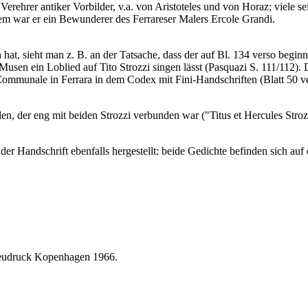
r Verehrer antiker Vorbilder, v.a. von Aristoteles und von Horaz; viele s
em war er ein Bewunderer des Ferrareser Malers Ercole Grandi.
at, sieht man z. B. an der Tatsache, dass der auf Bl. 134 verso beginn
sen ein Loblied auf Tito Strozzi singen lässt (Pasquazi S. 111/112). 
a Communale in Ferrara in dem Codex mit Fini-Handschriften (Blatt 50 
en, der eng mit beiden Strozzi verbunden war ("Titus et Hercules Stroz
andschrift ebenfalls hergestellt: beide Gedichte befinden sich auf de
. Neudruck Kopenhagen 1966.