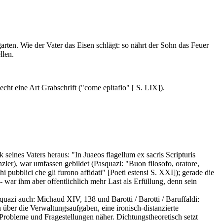
rten. Wie der Vater das Eisen schlägt: so nährt der Sohn das Feuer
llen.
ht eine Art Grabschrift ("come epitafio" [ S. LIX]).
seines Vaters heraus: "In Juaeos flagellum ex sacris Scripturis
ler), war umfassen gebildet (Pasquazi: "Buon filosofo, oratore,
hi pubblici che gli furono affidati" [Poeti estensi S. XXI]); gerade die
war ihm aber offentlichlich mehr Last als Erfüllung, denn sein
quazi auch: Michaud XIV, 138 und Barotti / Barotti / Baruffaldi:
n über die Verwaltungsaufgaben, eine ironisch-distanzierte
robleme und Fragestellungen näher. Dichtungstheoretisch setzt