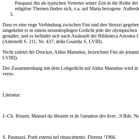
Pasquazi ihn als typischen Vertreter seiner Zeit in die Reihe de
religiöse Themen finden sich, v.a. auf Maria bezogene. Außerd
Dass es eine enge Verbindung zwischen Fini und den Strozzi gegeben h
umgekehrt er in einem neunstrophigen Gedicht jede der olympischen Mu
gestaltet, und es befindet sich nach Auskunft der Biblioteca Arioste
(Antonelli S. 211, Nr. 437; della Guardia S. LVIII).
Nicht zuletzt der Drucker, Aldus Manutius, bezeichnet Fini als jemand
LVIII]).
Der Zusammenhang mit dem Lobgedicht auf Aldus Manutius wird in der H
verso.
Literatur:
J.-Ch. Brunet, Manuel du librairie et de l'amateur des livre...9 Bde
S. Pasquazi, Poeti estensi nel rinascimento. Florenz ²1966.