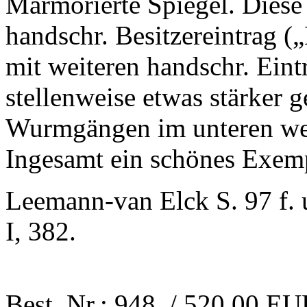
Marmorierte Spiegel. Diese 
handschr. Besitzereintrag (
mit weiteren handschr. Eint
stellenweise etwas stärker g
Wurmgängen im unteren weiß
Ingesamt ein schönes Exemp
Leemann-van Elck S. 97 f. 
I, 382.
Best. Nr.: 948 / 520,00 E