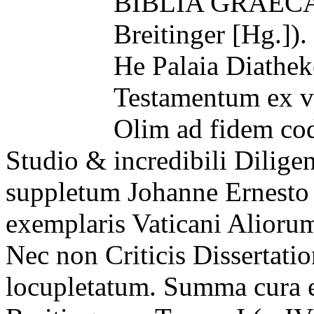
BIBLIA GRAECA –
Breitinger [Hg.]).
He Palaia Diathek
Testamentum ex ve
Olim ad fidem co
Studio & incredibili Dilig
suppletum Johanne Ernesto
exemplaris Vaticani Alioru
Nec non Criticis Dissertatio
locupletatum. Summa cura e