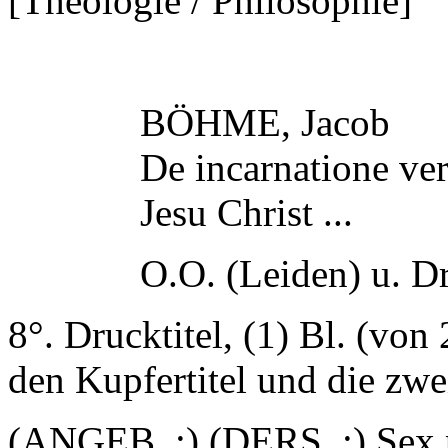
[Theologie / Philosophie]
BÖHME, Jacob
De incarnatione v
Jesu Christ ...
O.O. (Leiden) u. Dr
8°. Drucktitel, (1) Bl. (von 
den Kupfertitel und die zwe
(ANGEB. :) (DERS. :) Sex 