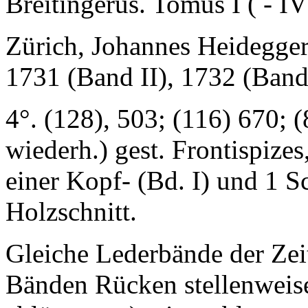
Breitingerus. Tomus I ( - IV
Zürich, Johannes Heidegger
1731 (Band II), 1732 (Band 
4°. (128), 503; (116) 670; (
wiederh.) gest. Frontispizes
einer Kopf- (Bd. I) und 1 S
Holzschnitt.
Gleiche Lederbände der Zeit
Bänden Rücken stellenweise