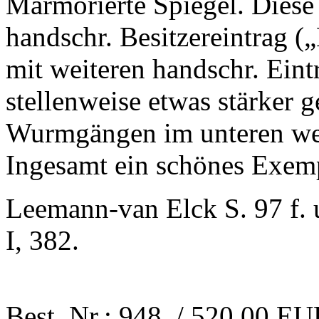
Marmorierte Spiegel. Diese 
handschr. Besitzereintrag (
mit weiteren handschr. Eint
stellenweise etwas stärker g
Wurmgängen im unteren weiß
Ingesamt ein schönes Exemp
Leemann-van Elck S. 97 f. 
I, 382.
Best. Nr.: 948 / 520,00 E