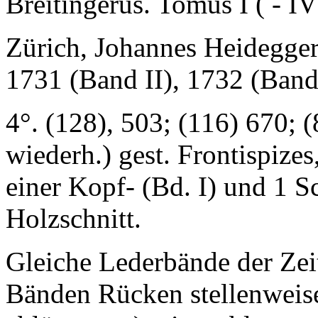
Breitingerus. Tomus I ( - IV
Zürich, Johannes Heidegger
1731 (Band II), 1732 (Band 
4°. (128), 503; (116) 670; (
wiederh.) gest. Frontispizes
einer Kopf- (Bd. I) und 1 S
Holzschnitt.
Gleiche Lederbände der Zeit
Bänden Rücken stellenweise