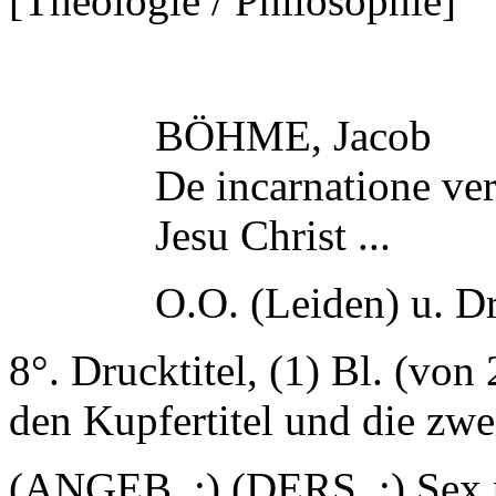
[Theologie / Philosophie]
BÖHME, Jacob
De incarnatione v
Jesu Christ ...
O.O. (Leiden) u. Dr
8°. Drucktitel, (1) Bl. (von 
den Kupfertitel und die zwe
(ANGEB. :) (DERS. :) Sex 