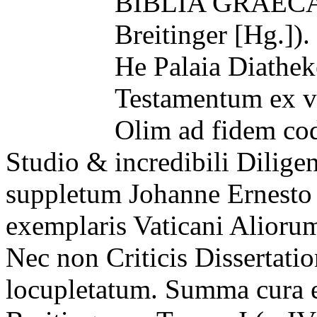
BIBLIA GRAECA –
Breitinger [Hg.]).
He Palaia Diathek
Testamentum ex ve
Olim ad fidem co
Studio & incredibili Dilig
suppletum Johanne Ernesto
exemplaris Vaticani Alioru
Nec non Criticis Dissertatio
locupletatum. Summa cura e