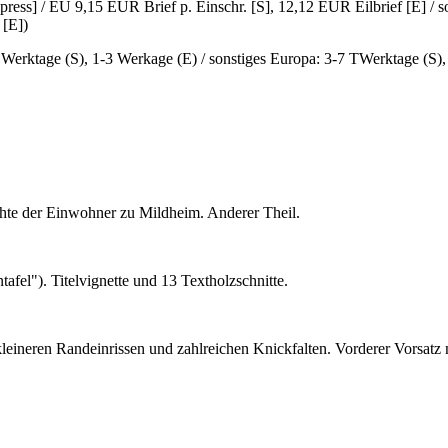
ress] / EU 9,15 EUR Brief p. Einschr. [S], 12,12 EUR Eilbrief [E] / 
 [E])
6 Werktage (S), 1-3 Werkage (E) / sonstiges Europa: 3-7 TWerktage (S)
chte der Einwohner zu Mildheim. Anderer Theil.
ntafel"). Titelvignette und 13 Textholzschnitte.
t kleineren Randeinrissen und zahlreichen Knickfalten. Vorderer Vorsatz