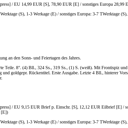
xpress] / EU 14,99 EUR [S], 78,90 EUR [E] / sonstiges Europa 28,99
6 Werktage (S), 1-3 Werkage (E) / sonstiges Europa: 3-7 TWerktage (S)
gung an den Sonn- und Feiertagen des Jahres.
 Teile. 8°. (4) Bll., 324 Ss., 319 Ss., (1) S. (weiß). Mit Frontispiz u
nd goldgepr. Rückentitel. Erste Ausgabe. Letzte 4 Bll., hinterer Vor
r.
ress] / EU 9,15 EUR Brief p. Einschr. [S], 12,12 EUR Eilbrief [E] / 
 [E])
6 Werktage (S), 1-3 Werkage (E) / sonstiges Europa: 3-7 TWerktage (S)