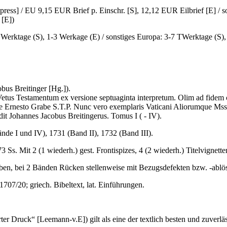
ress] / EU 9,15 EUR Brief p. Einschr. [S], 12,12 EUR Eilbrief [E] / 
 [E])
6 Werktage (S), 1-3 Werkage (E) / sonstiges Europa: 3-7 TWerktage (S)
s Breitinger [Hg.]).
etus Testamentum ex versione septuaginta interpretum. Olim ad fidem c
rnesto Grabe S.T.P. Nunc vero exemplaris Vaticani Aliorumque Mss. Co
it Johannes Jacobus Breitingerus. Tomus I ( - IV).
de I und IV), 1731 (Band II), 1732 (Band III).
73 Ss. Mit 2 (1 wiederh.) gest. Frontispizes, 4 (2 wiederh.) Titelvignett
eben, bei 2 Bänden Rücken stellenweise mit Bezugsdefekten bzw. -ablö
07/20; griech. Bibeltext, lat. Einführungen.
r Druck“ [Leemann-v.E]) gilt als eine der textlich besten und zuverläss