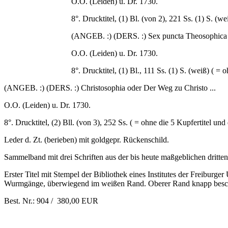
O.O. (Leiden) u. Dr. 1730.
8°. Drucktitel, (1) Bl. (von 2), 221 Ss. (1) S. (w
(ANGEB. :) (DERS. :) Sex puncta Theosophica 
O.O. (Leiden) u. Dr. 1730.
8°. Drucktitel, (1) Bl., 111 Ss. (1) S. (weiß) ( =
(ANGEB. :) (DERS. :) Christosophia oder Der Weg zu Christo ...
O.O. (Leiden) u. Dr. 1730.
8°. Drucktitel, (2) Bll. (von 3), 252 Ss. ( = ohne die 5 Kupfertitel und
Leder d. Zt. (berieben) mit goldgepr. Rückenschild.
Sammelband mit drei Schriften aus der bis heute maßgeblichen dritte
Erster Titel mit Stempel der Bibliothek eines Institutes der Freiburger
Wurmgänge, überwiegend im weißen Rand. Oberer Rand knapp beschnit
Best. Nr.: 904 / 380,00 EUR