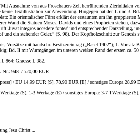
 "Mit Ausnahme von aus Froschauers Zeit herrührenden Zierinitialen von
 keine Textillustration zur Anwendung. Hingegen hat der 1. und 3. Bd
tt: Ein orientalischer Fürst erklärt der erstaunten um ihn gruppierten 
erer Wand die Statuen Moses, Davids und eines Propheten stehen, dazwi
hrift 'Juvat integros accedere fontes' und entsprechender Darstellung, 
 und ein stehender Geier.“ (S. 98). Der Kopfholzschnitt zur Genesis s
ris, Vorsätze mit handschr. Besitzereintrag („Basel 1902“); 1. Vorsatz 
eckig; Bd. II mit Wurmgängen im unteren weißen Rand der ersten ca. 50
I, 864; Graesse I, 382.
0,00 EUR
xpress] / EU 14,99 EUR [S], 78,90 EUR [E] / sonstiges Europa 28,99
6 Werktage (S), 1-3 Werkage (E) / sonstiges Europa: 3-7 TWerktage (S)
ng Jesu Christ ...