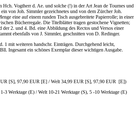
 Hch. Vogtherr d. Ae. und solche (!) in der Art Jean de Tournes und
. ein von Joh. Simmler gezeichnetes und von dem Zürcher Joh.
Menge eine auf einem runden Tisch ausgebreitete Papierrolle; in einer
schen Bücherregale. Die Titelblätter tragen gestochene Vignetten;
und der 2. und 4. Bd. eine Abbildung des Rectos und Versos einer
tammt ebenfalls von J. Simmler, geschnitten von D. Redinger.
Bd. 1 mit weiteren handschr. Einträgen. Durchgehend leicht,
 Bll. Ingesamt ein schönes Exemplar dieser wichtigen Ausgabe.
 EUR [S], 97,90 EUR [E] / Welt 34,99 EUR [S], 97,90 EUR [E])
, 1-3 Werktage (E) / Welt 10-21 Werktage (S), 5 -10 Werktage (E)