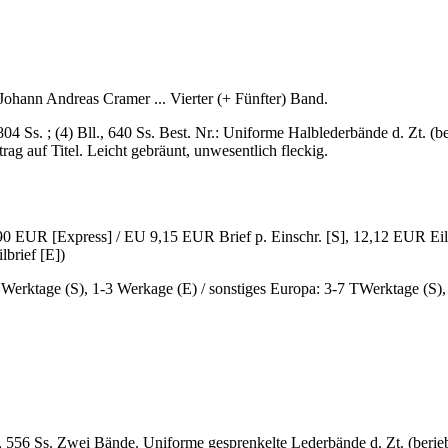
Johann Andreas Cramer ... Vierter (+ Fünfter) Band.
04 Ss. ; (4) Bll., 640 Ss. Best. Nr.: Uniforme Halblederbände d. Zt. (
trag auf Titel. Leicht gebräunt, unwesentlich fleckig.
90 EUR [Express] / EU 9,15 EUR Brief p. Einschr. [S], 12,12 EUR Eilbr
lbrief [E])
6 Werktage (S), 1-3 Werkage (E) / sonstiges Europa: 3-7 TWerktage (S)
) Bl., 556 Ss. Zwei Bände. Uniforme gesprenkelte Lederbände d. Zt. (ber