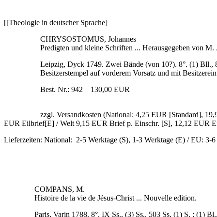
[[Theologie in deutscher Sprache]
CHRYSOSTOMUS, Johannes
Predigten und kleine Schriften ... Herausgegeben von M. 
Leipzig, Dyck 1749. Zwei Bände (von 10?). 8°. (1) Bll., 8
Besitzerstempel auf vorderem Vorsatz und mit Besitzerein
Best. Nr.: 942 130,00 EUR
zzgl. Versandkosten (National: 4,25 EUR [Standard], 19,
EUR Eilbrief[E] / Welt 9,15 EUR Brief p. Einschr. [S], 12,12 EUR Ei
Lieferzeiten: National: 2-5 Werktage (S), 1-3 Werktage (E) / EU: 3-
COMPANS, M.
Histoire de la vie de Jésus-Christ ... Nouvelle edition.
Paris, Varin 1788. 8°. IX Ss., (3) Ss., 503 Ss. (1) S. ; (1