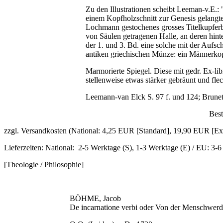
Zu den Illustrationen scheibt Leeman-v.E.:
einem Kopfholzschnitt zur Genesis gelangte
Lochmann gestochenes grosses Titelkupferbla
von Säulen getragenen Halle, an deren hint
der 1. und 3. Bd. eine solche mit der Aufsc
antiken griechischen Münze: ein Männerkopf
Marmorierte Spiegel. Diese mit gedr. Ex-lib
stellenweise etwas stärker gebräunt und fl
Leemann-van Elck S. 97 f. und 124; Brunet 
Best. Nr.: 948 / 52
zzgl. Versandkosten (National: 4,25 EUR [Standard], 19,90 EUR [E
Lieferzeiten: National: 2-5 Werktage (S), 1-3 Werktage (E) / EU: 3-
[Theologie / Philosophie]
BÖHME, Jacob
De incarnatione verbi oder Von der Menschwerdu