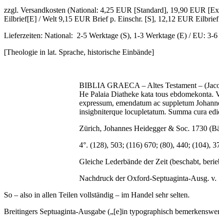
zzgl. Versandkosten (National: 4,25 EUR [Standard], 19,90 EUR [Exp
Eilbrief[E] / Welt 9,15 EUR Brief p. Einschr. [S], 12,12 EUR Eilbrief
Lieferzeiten: National: 2-5 Werktage (S), 1-3 Werktage (E) / EU: 3-
[Theologie in lat. Sprache, historische Einbände]
BIBLIA GRAECA – Altes Testament – (Jacobu
He Palaia Diatheke kata tous ebdomekonta. V
expressum, emendatum ac suppletum Johanne E
insigbniterque locupletatum. Summa cura edid
Zürich, Johannes Heidegger & Soc. 1730 (Bän
4°. (128), 503; (116) 670; (80), 440; (104), 3
Gleiche Lederbände der Zeit (beschabt, beri
Nachdruck der Oxford-Septuaginta-Ausg. v. 17
So – also in allen Teilen vollständig – im Handel sehr selten.
Breitingers Septuaginta-Ausgabe („[e]in typographisch bemerkenswerte