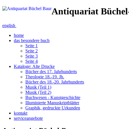
Antiquariat Büche
english
home
das besondere buch
Seite 1
Seite 2
Seite 3
Seite 4
Kataloge: Alte Drucke
Bücher des 17. Jahrhunderts
Theologie 18.-19. Jh.
Bücher des 18.-20. Jahrhunderts
Musik (Teil 1)
Musik (Teil 2)
Buchwesen - Kunstgeschichte
Illuminierte Manuskriptblätter
Graphik, gedruckte Urkunden
kontakt
serviceangebote