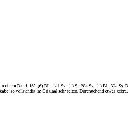
n einem Band. 16°. (6) Bll., 141 Ss., (1) S.; 284 Ss., (1) Bl.; 394 Ss. 
gabe; so vollständig im Original sehr selten. Durchgehend etwas gebrä