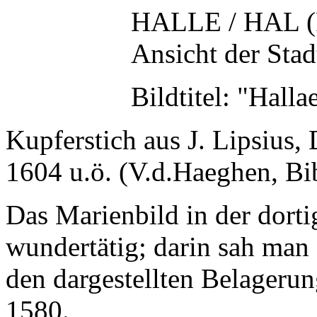
HALLE / HAL (F
Ansicht der Stad
Bildtitel: "Hall
Kupferstich aus J. Lipsius,
1604 u.ö. (V.d.Haeghen, Bibl
Das Marienbild in der dorti
wundertätig; darin sah man
den dargestellten Belageru
1580.