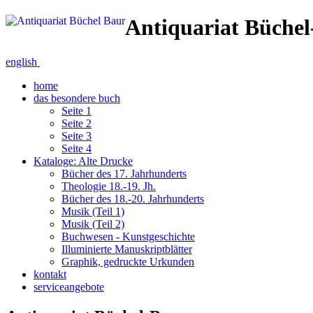
Antiquariat Büche
english
home
das besondere buch
Seite 1
Seite 2
Seite 3
Seite 4
Kataloge: Alte Drucke
Bücher des 17. Jahrhunderts
Theologie 18.-19. Jh.
Bücher des 18.-20. Jahrhunderts
Musik (Teil 1)
Musik (Teil 2)
Buchwesen - Kunstgeschichte
Illuminierte Manuskriptblätter
Graphik, gedruckte Urkunden
kontakt
serviceangebote